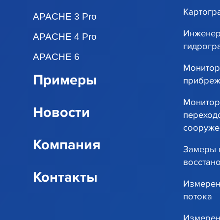
Картогр
APACHE 3 Pro
Инженер
APACHE 4 Pro
гидрогр
APACHE 6
Монитор
Примеры
прибреж
Монитор
Новости
переход
сооруже
Компания
Замеры 
восстан
Контакты
Измерен
потока
Измерен