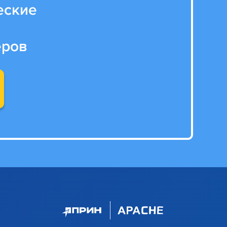
еские
еров