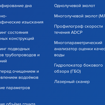
афирование дна
Однолучевой эхолот
но-
Многолучевой эхолот (М
афические изыскания
Профилограф скорости
инг состояния
течения ADCP
ных конструкций
Многопараметрический
инг подводных
анализатор оценки каче
ов трубопроводов и
воды
ний
Гидролокатор бокового
перед очищением и
обзора (ГБО)
овлением водоёмов
Лазерный сканер
ие параметров
ие объёма грунта