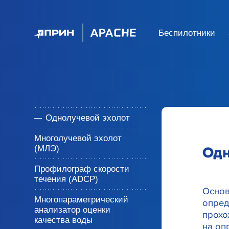
Беспилотники
Однолучевой эхолот
Многолучевой эхолот
(МЛЭ)
Одн
Профилограф скорости
течения (ADCP)
Основ
Многопараметрический
опред
анализатор оценки
прохо
качества воды
на оп