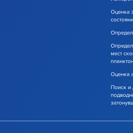
Оценка 
состоян
Определ
Определ
мест ско
планкто
Оценка 
Поиск и 
подводн
затонув