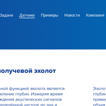
Задачи
Датчики
Примеры
Новости
Компания
олучевой эхолот
ной функцией эхолота является
Эхоло
еление глубин. Измеряя время
глуби
ждения акустических сигналов
приме
ределённой частоте до дна и
объект