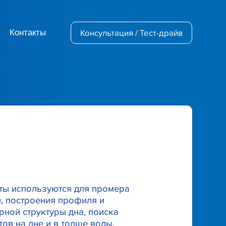
Контакты
Консультация / Тест-драйв
ты используются для промера
н, построения профиля и
рной структуры дна, поиска
ов на дне и в толще воды.