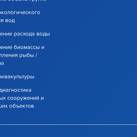
экологического
ия вод
ение расхода воды
ение биомассы и
пления рыбы /
на
аквакультуры
диагностика
ых сооружений и
ших объектов