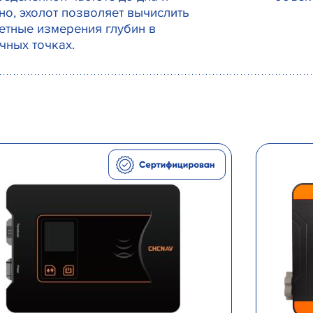
но, эхолот позволяет вычислить
етные измерения глубин в
чных точках.