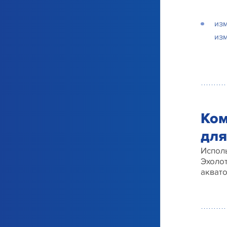
из
изм
Ком
для
Исполь
Эхоло
акват