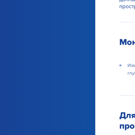
прост
Мон
Изм
гл
Для
про