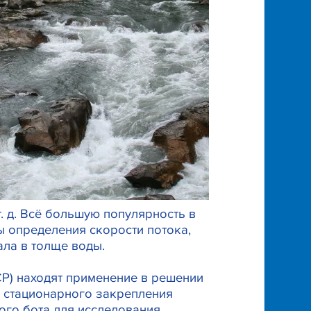
. д. Всё большую популярность в
 определения скорости потока,
ала в толще воды.
P) находят применение в решении
о стационарного закрепления
ого бота для исследования