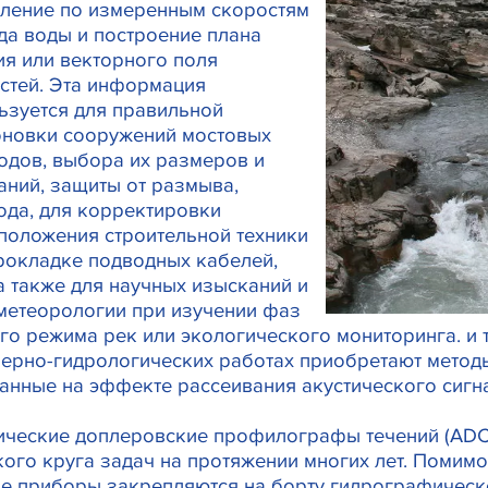
ление по измеренным скоростям
да воды и построение плана
ия или векторного поля
стей. Эта информация
ьзуется для правильной
новки сооружений мостовых
одов, выбора их размеров и
аний, защиты от размыва,
ода, для корректировки
положения строительной техники
рокладке подводных кабелей,
 а также для научных изысканий и
метеорологии при изучении фаз
го режима рек или экологического мониторинга. и т
ерно-гидрологических работах приобретают методы
анные на эффекте рассеивания акустического сигн
ические доплеровские профилографы течений (ADC
ого круга задач на протяжении многих лет. Помим
е приборы закрепляются на борту гидрографическ