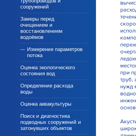
трубопроводов и
вычис
сооружений
расхо
течен
Замеры перед
скоро
очищением и
испол
восстановлением
водоёмов
компо
перех
Измерение параметров
очерт
потока
ледох
место
Оценка экологического
при п
состояния вод
труб,
Определение расхода
нужд 
воды
водно
инжен
Оценка аквакультуры
основ
Поиск и диагностика
Акуст
подводных сооружений и
широк
затонувших объектов
данны