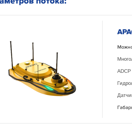
аметров потока:
APA
Можно
Много
ADCP
Гидро
Датчи
Габар