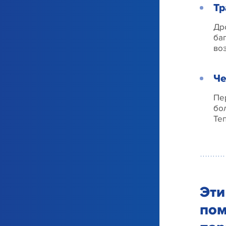
Тр
Др
ба
во
Че
Пе
бо
Те
Эти
пом