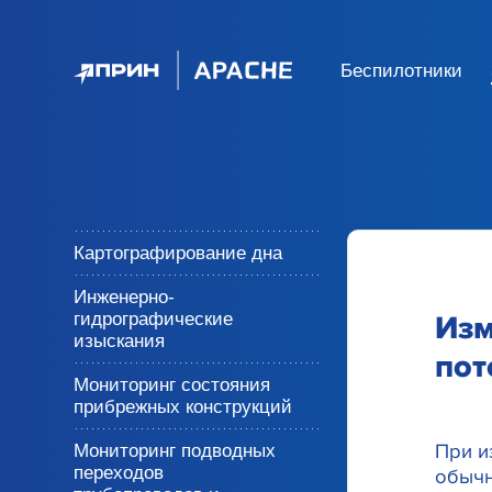
Беспилотники
Картографирование дна
Инженерно-
гидрографические
Изм
изыскания
пот
Мониторинг состояния
прибрежных конструкций
При и
Мониторинг подводных
переходов
обычн