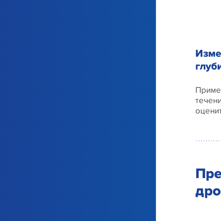
Изме
глуб
Приме
течени
оценит
Пре
дро