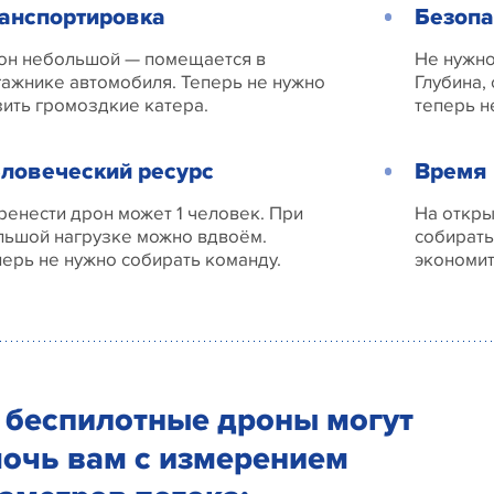
анспортировка
Безопа
он небольшой — помещается в
Не нужно
гажнике автомобиля. Теперь не нужно
Глубина,
зить громоздкие катера.
теперь н
ловеческий ресурс
Время
ренести дрон может 1 человек. При
На откры
льшой нагрузке можно вдвоём.
собирать
перь не нужно собирать команду.
экономит
 беспилотные дроны могут
очь вам с измерением